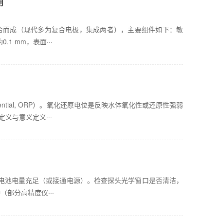
用
 组合而成（现代多为复合电极，集成两者），主要组件如下：敏
1 mm，表面···
Potential, ORP）。氧化还原电位是反映水体氧化性或还原性强弱
义与意义定义···
电池电量充足（或接通电源）。检查探头光学窗口是否清洁，
部分高精度仪···