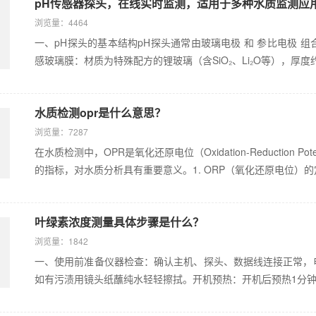
pH传感器探头，在线实时监测，适用于多种水质监测应
浏览量：4464
一、pH探头的基本结构pH探头通常由玻璃电极 和 参比电极
感玻璃膜：材质为特殊配方的锂玻璃（含SiO₂、Li₂O等），厚度约0.
水质检测opr是什么意思？
浏览量：7287
在水质检测中，OPR是氧化还原电位（Oxidation-Reduction 
的指标，对水质分析具有重要意义。1. ORP（氧化还原电位）的定
叶绿素浓度测量具体步骤是什么？
浏览量：1842
一、使用前准备仪器检查：确认主机、探头、数据线连接正常，
如有污渍用镜头纸蘸纯水轻轻擦拭。开机预热：开机后预热1分钟（