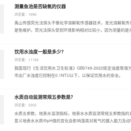
测量鱼池是否缺氧的仪器
浏览量：1996
禹山传感荧光法探头不像化学溶解氧传感器技术，发光溶解氧传
是免维护。荧光法探头受到环境影响相对比较小，因为测量的是光信
饮用水浊度一般是多少？
浏览量：11184
我国现行《生活饮用水卫生标准》GB5749-2022规定浊度限值
市出厂水浊度已控制在0.1NTU以下，以保证饮用水的安全。
水质自动监测常规五参数是？
浏览量：3302
水质五参数，地表水监测指标，地表水水质监测常规五参数指的是
意义地表水水质中pH值的变化会影响藻类对氧气的摄入能力及动物