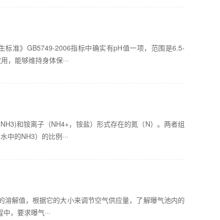
》GB5749-2006指标中确实有pH值一项，范围是6.5-
用，能够维持身体保···
H3)和铵离子（NH4+，铵盐）形式存在的氮（N）。两者组
中的NH3）的比例···
的溶解值，根据它的大小来调节空气供应量，了解曝气池内的
，要求曝气···