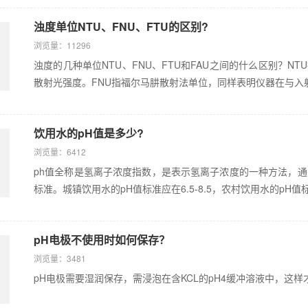
浊度单位NTU、FNU、FTU的区别?
浏览量：11296
浊度的几种单位NTU、FNU、FTU和FAU之间的什么区别？N
散射光强度。FNU指福尔马肼散射法单位，同样表明仪器在与入射光
饮用水的pH值是多少?
浏览量：6412
ph值全称是氢离子浓度指数，是表示氢离子浓度的一种方法，通
标准。城镇饮用水的pH值标准应在6.5-8.5，农村饮用水的pH值标准，
pH电极不使用时如何保存？
浏览量：3481
pH电极需要湿润保存，需浸泡在含KCL的pH4缓冲溶液中，这