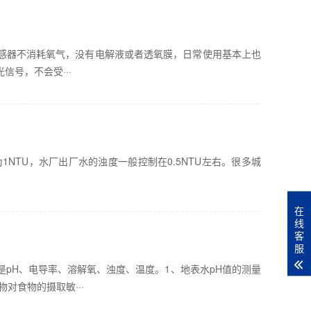
感器不消耗氧气，没有电解液或者透氧膜，日常使用基本上也
号，不会受···
为1NTU，水厂出厂水的浊度一般控制在0.5NTU左右。很多城
在
线
客
服
pH、电导率、溶解氧、浊度、温度。1、地表水pH值的测量
对食物的摄取敏···