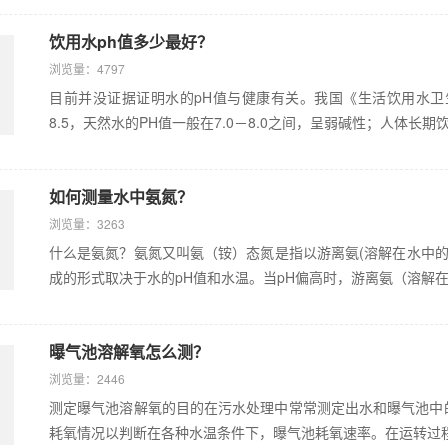
饮用水ph值多少最好？
浏览量：4797
目前并没证据证明水的pH值与健康有关。我国《生活饮用水卫生标准
8.5，天然水的PH值一般在7.0－8.0之间，呈弱碱性；人体长期饮
如何测量水中氨氮？
浏览量：3263
什么是氨氮？氨氮又叫氨（铵）态氮是指以游离氨(溶解在水中的N
成的形式取决于水的pH值和水温。当pH偏高时，游离氨（溶解在水
曝气池溶解氧怎么测？
浏览量：2446
测定曝气池溶解氧的目的在污水处理中常常测定出水和曝气池中
耗氧情况以判断在各种水温条件下，曝气池耗氧速率。在运转过程中