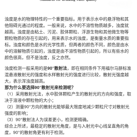
浊度是水的物理特性的一个重要指标。用于表示水中的悬浮物和其
他阻碍光通过的程度。一般来说，水中的不溶性物质越多，浊度就
越高。浊度是由粘土、污泥、胶体颗粒、浮游生物和其他微生物等
颗粒物质的存在引起的，用来表示水的浊度，是衡量水质的重要指
标。浊度和颜色是水的光学性质，但两者的颜色不同，颜色是由水
中的溶解物质引起的，浊度是由不溶性物质引起的，所以有些水的
颜色很高，但不是浊度，反之亦然。
浊度检测一般采用的是
90°散射法
，即在相同条件下用福尔马肼标准
混悬液散射光的强度和水样散射光的强度进行比较，散射光强度越
大，表示浑浊度越高。
那为什么要选择90°散射光来检测呢？
（1）采用散射光法，水中胶体颗粒产生的散射光的方向和强度，取
决于溶液中颗粒物的大小；
（2）测量90°方向的散射光能够最大限度地减少颗粒尺寸对散射光
强度的影响；
（3）90°散射法人为误差更小，检测更精确。
综合上所述，最稳定的散射光角度，是与入射光中心线呈直角的角
度，90°的散射角更有利于检测。