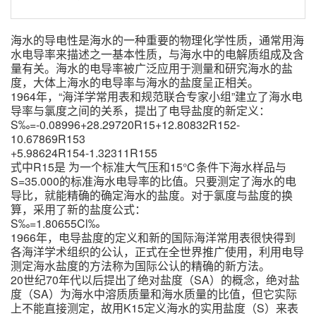
海水的导电性是海水的一种重要的物理化学性质，通常用海
水电导率来描述之一基本性质，与海水中的电解质组成及含
量有关。海水的电导率被广泛应用于测量和研究海水的盐
度，大体上海水的电导率与海水的盐度呈正相关。
1964年，“海洋学常用表和规范联合专家小组”建立了海水电
导率与氯度之间的关系，提出了电导盐度的新定义：
S‰=-0.08996+28.29720R15+12.80832R152-
10.67869R153
+5.98624R154-1.32311R155
式中R15是 为一个标准大气压和15℃条件下海水样品与
S=35.000的标准海水电导率的比值。只要测定了海水的电
导比，就能精确的确定海水的盐度。对于氯度与盐度的换
算，采用了新的盐度公式：
S‰=1.80655Cl‰
1966年，电导盐度的定义和新的国际海洋常用表很快得到
各海洋学术组织的公认，正式在全世界推广使用，利用电导
测定海水盐度的方法称为国际公认的精确的新方法。
20世纪70年代以后提出了绝对盐度（SA）的概念，绝对盐
度（SA）为海水中溶质质量和海水质量的比值，但它实际
上不能直接测定，故用K15定义海水的实用盐度（S）来表