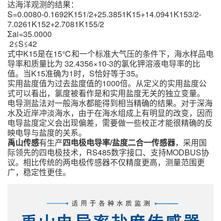
达海洋观测的结果：
S=0.0080-0.1692K151/2+25.3851K15+14.0941K153/2-
7.0261K152+2.7081K155/2
Σai=35.0000
2≤S≤42
式中K15是在15℃和一个标准大气压的条件下，海水样品电
导率和质量比为 32.4356×10-3的氯化钾溶液电导率的比
值。当K15准确为1时，S恰好等于35。
实用盐度值为过去盐度值的1000倍。从定义的实用盐度公
式可以看出，氯度被看作是和实用盐度无关的独立变量。
电导测盐法对一般海水都能得到相当精确的结果。对于深海
水及近岸冲淡海水，由于在海水组成上有明显的改变，因而
电导盐度定义会出现偏差，需要做一些校正才能很精确的反
映电导与盐度的关系。
禹山传感
有生产
四电极电导率/盐度二合一传感器
，采用国
际领先的四电极技术，RS485数字接口、支持MODBUS协
议。相比传统的两电极传感器不仅精度更高，测量范围更
广，稳定性更佳。